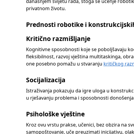
današnjem svijetu rada, stoga se učenje robotik
privatnom životu.
Prednosti robotike i konstrukcijsk
Kritično razmišljanje
Kognitivne sposobnosti koje se poboljšavaju kod
fleksibilnost, razvoj vještina multitaskinga, obr
one posebno pomažu u stvaranju
kritičkog raz
Socijalizacija
Istraživanja pokazuju da igre uloga u konstruk
u rješavanju problema i sposobnosti donošenja
Psihološke vještine
Kroz ovu vrstu prakse, učenici, bez obzira na s
samopoštovanje, uče preuzimati inicijativu, ola