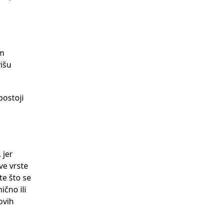
im
višu
postoji
 jer
ve vrste
te što se
čno ili
ovih