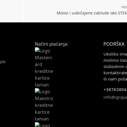
NEX
Mitovi i uobičajene zablude oko ST
Načini plaćanja:
PODRŠKA
Ukoliko imat
molimo Vas 
jeti
slobodnim 
kontaktirat
ili nam poša
+38762804
info@igrajuc