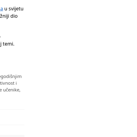
ka
u svijetu
žniji dio
o
j temi.
šegodišnjim
tivnost i
e učenike,