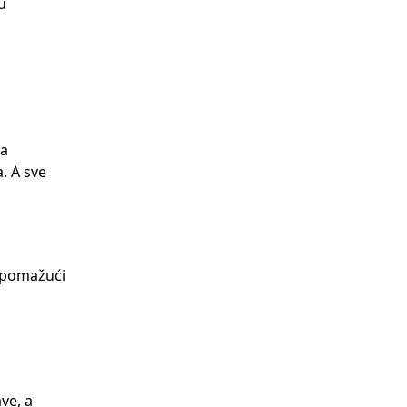
u
na
. A sve
o pomažući
ve, a