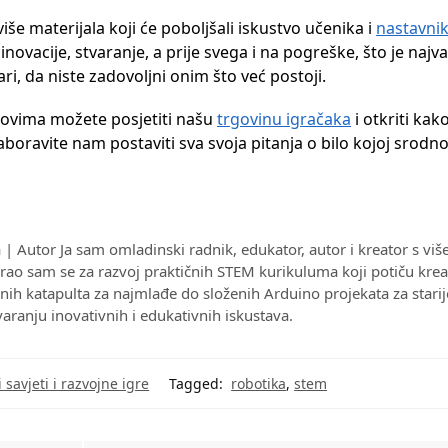
še materijala koji će poboljšali iskustvo učenika i
nastavni
novacije, stvaranje, a prije svega i na pogreške, što je najva
ri, da niste zadovoljni onim što već postoji.
etovima možete posjetiti našu
trgovinu igračaka
i otkriti kak
zaboravite nam postaviti sva svoja pitanja o bilo kojoj srodno
| Autor Ja sam omladinski radnik, edukator, autor i kreator s vi
irao sam se za razvoj praktičnih STEM kurikuluma koji potiču krea
ih katapulta za najmlađe do složenih Arduino projekata za starij
varanju inovativnih i edukativnih iskustava.
i savjeti i razvojne igre
Tagged:
robotika
,
stem