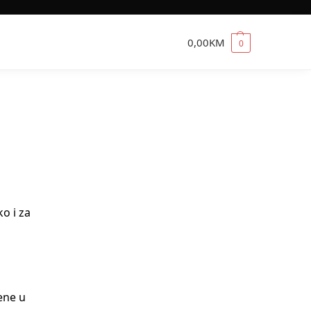
0,00
KM
0
o i za
jene u