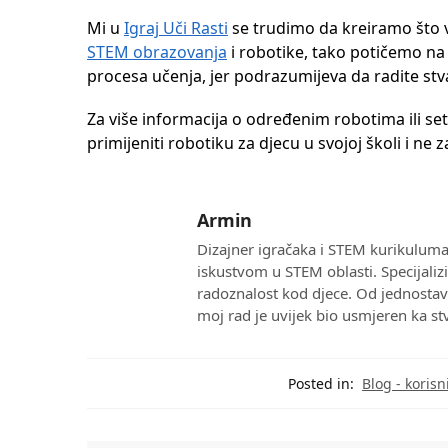
Mi u
Igraj Uči Rasti
se trudimo da kreiramo što vi
STEM obrazovanja
i robotike, tako potičemo na i
procesa učenja, jer podrazumijeva da radite stva
Za više informacija o određenim robotima ili s
primijeniti robotiku za djecu u svojoj školi i ne 
Armin
Dizajner igračaka i STEM kurikuluma 
iskustvom u STEM oblasti. Specijaliz
radoznalost kod djece. Od jednostavn
moj rad je uvijek bio usmjeren ka st
Posted in:
Blog - korisn