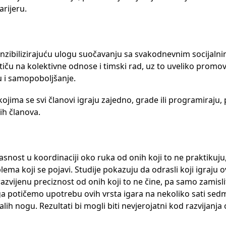
rijeru.
enzibilizirajuću ulogu suočavanju sa svakodnevnim socijaln
tiču na kolektivne odnose i timski rad, uz to uveliko promo
u i samopoboljšanje.
jima se svi članovi igraju zajedno, grade ili programiraju, 
ih članova.
kasnost u koordinaciji oko ruka od onih koji to ne praktikuju,
ema koji se pojavi. Studije pokazuju da odrasli koji igraju o
razvijenu preciznost od onih koji to ne čine, pa samo zamisli
a potičemo upotrebu ovih vrsta igara na nekoliko sati sedmi
ih nogu. Rezultati bi mogli biti nevjerojatni kod razvijanja 