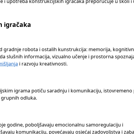
e i upotreba konstrukcijskih igračaka preporučuje u školi i 
ih igračaka
 gradnje robota i ostalih kunstrukcija: memorija, kognitiv
ada slušnih informacija, vizualno učenje i prostorna spoznaja
mišljanja
i razvoju kreativnosti.
cijskim igrama potiču saradnju i komunikaciju, istovremen
 grupnih odluka.
voje godine, poboljšavaju emocionalnu samoregulaciju i
kšavaju komunikaciju, povećavaju osjećaj zadovoljstva i zaba