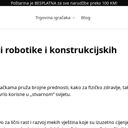
Poštarina je BESPLATNA za sve narudžbe preko 100 KM!
Trgovina igračaka
Blog
i robotike i konstrukcijskih
račkama pruža brojne prednosti, kako za fizičko zdravlje, tak
 vrlo korisne u „stvarnom“ svijetu.
o za lični rast i razvoj mekih vještina koje su izuzetno cijen