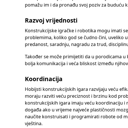
pomažu im i da pronađu svoj poziv za buduću ka
Razvoj vrijednosti
Konstrukcijske igračke i robotika mogu imati s
problemima, koliko god se čudno čini, uveliko u
predanost, saradnju, nagradu za trud, disciplin
Također se može primijetiti da u porodicama u ko
bolja komunikacija i veća bliskost između njihov
Koordinacija
Hobijsti konstrukcijskih igara razvijaju veću efi
moraju razviti veću preciznost i brzinu kod probl
konstrukcijskih igara imaju veću koordinaciju i 
događa ako u vrijeme najveće plastičnosti mozg
naučite konstruisati i programirati robote od mal
vještina.