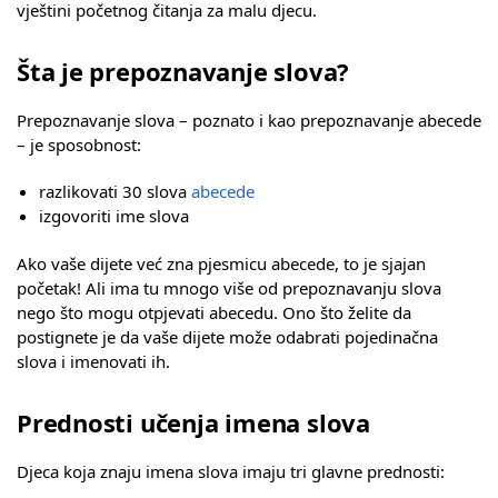
vještini početnog čitanja za malu djecu.
Šta je prepoznavanje slova?
Prepoznavanje slova – poznato i kao prepoznavanje abecede
– je sposobnost:
razlikovati 30 slova
abecede
izgovoriti ime slova
Ako vaše dijete već zna pjesmicu abecede, to je sjajan
početak! Ali ima tu mnogo više od prepoznavanju slova
nego što mogu otpjevati abecedu. Ono što želite da
postignete je da vaše dijete može odabrati pojedinačna
slova i imenovati ih.
Prednosti učenja imena slova
Djeca koja znaju imena slova imaju tri glavne prednosti: