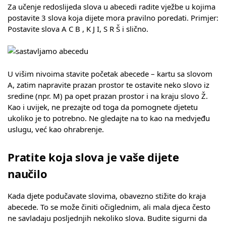
Za učenje redoslijeda slova u abecedi radite vježbe u kojima
postavite 3 slova koja dijete mora pravilno poredati. Primjer:
Postavite slova A C B , K J I, S R Š i slično.
U višim nivoima stavite početak abecede – kartu sa slovom
A, zatim napravite prazan prostor te ostavite neko slovo iz
sredine (npr. M) pa opet prazan prostor i na kraju slovo Ž.
Kao i uvijek, ne prezajte od toga da pomognete djetetu
ukoliko je to potrebno. Ne gledajte na to kao na medvjeđu
uslugu, već kao ohrabrenje.
Pratite koja slova je vaše dijete
naučilo
Kada djete podučavate slovima, obavezno stižite do kraja
abecede. To se može činiti očiglednim, ali mala djeca često
ne savladaju posljednjih nekoliko slova. Budite sigurni da