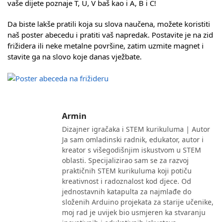
vaše dijete poznaje T, U, V baš kao i A, B i C!
Da biste lakše pratili koja su slova naučena, možete koristiti
naš poster abecedu i pratiti vaš napredak. Postavite je na zid
frižidera ili neke metalne površine, zatim uzmite magnet i
stavite ga na slovo koje danas vježbate.
Armin
Dizajner igračaka i STEM kurikuluma | Autor
Ja sam omladinski radnik, edukator, autor i
kreator s višegodišnjim iskustvom u STEM
oblasti. Specijalizirao sam se za razvoj
praktičnih STEM kurikuluma koji potiču
kreativnost i radoznalost kod djece. Od
jednostavnih katapulta za najmlađe do
složenih Arduino projekata za starije učenike,
moj rad je uvijek bio usmjeren ka stvaranju