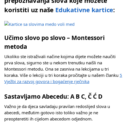
prepoznavanja slova koje možete
koristiti uz naše
Edukativne kartice
:
Učimo slovo po slovo – Montessori
metoda
Ukoliko ste istraživali načine kojima dijete možete naučiti
prva slova, sigurno ste u nekom trenutku naišli na
Montessori metodu. Ona se zasniva na lekcijama u tri
koraka. Više o lekciji u tri koraka pročitajte u našem članku
5
Vježbi za razvoj govora i bogaćenje rječnika
Sastavljamo Abecedu: A B C, Č Ć D
Važno je da djeca savladaju pravilan redoslijed slova u
abecedi, međutim gotovo isto toliko važno je ne
preopteretiti ih cijelom abecedom odjednom.