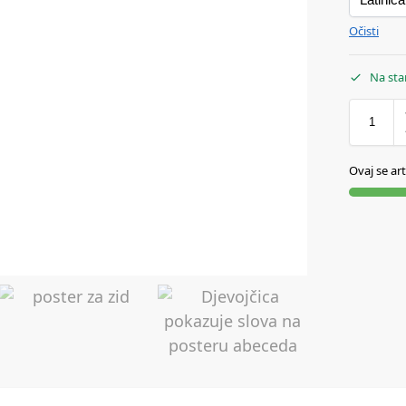
Očisti
Na sta
Ovaj se art