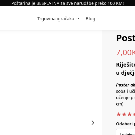
Poštarina je BESPLATNA za sve narudžbe preko 100 KM!
Trgovina igračaka
Blog
Pos
7,00
Riješit
u dječj
Poster a
soba i uč
učenje pr
cm)
Odaberi 