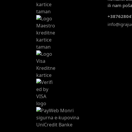
ili nam poša
+38762804
info@igrajuc