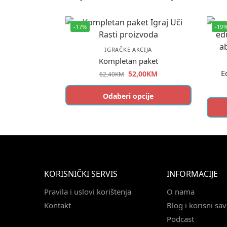
-17%
-19
IGRAČKE AKCIJA
Kompletan paket
E
52,00
KM
62,40
KM
Odaberi opcije
KORISNIČKI SERVIS
INFORMACIJE
Pravila i uslovi korištenja
O nama
Kontakt
Blog i korisni sav
Podcast