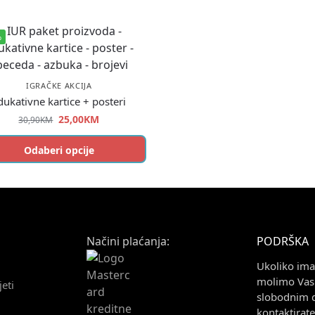
%
IGRAČKE AKCIJA
dukativne kartice + posteri
25,00
KM
30,90
KM
Odaberi opcije
Načini plaćanja:
PODRŠKA
Ukoliko imat
molimo Vas 
jeti
slobodnim 
kontaktirat