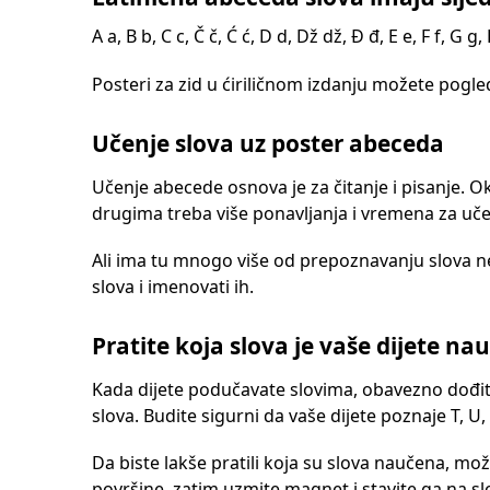
A a, B b, C c, Č č, Ć ć, D d, Dž dž, Đ đ, E e, F f, G g, H h
Posteri za zid u ćiriličnom izdanju možete pogle
Učenje slova uz poster abeceda
Učenje abecede osnova je za čitanje i pisanje. O
drugima treba više ponavljanja i vremena za učen
Ali ima tu mnogo više od prepoznavanju slova n
slova i imenovati ih.
Pratite koja slova je vaše dijete nau
Kada dijete podučavate slovima, obavezno dođite 
slova. Budite sigurni da vaše dijete poznaje T, U, V
Da biste lakše pratili koja su slova naučena, može
površine, zatim uzmite magnet i stavite ga na sl