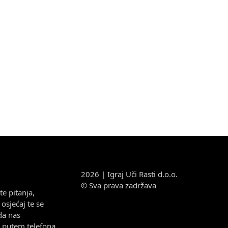
2026 | Igraj Uči Rasti d.o.o.
© Sva prava zadržava
e pitanja,
osjećaj te se
da nas
e putem telefona