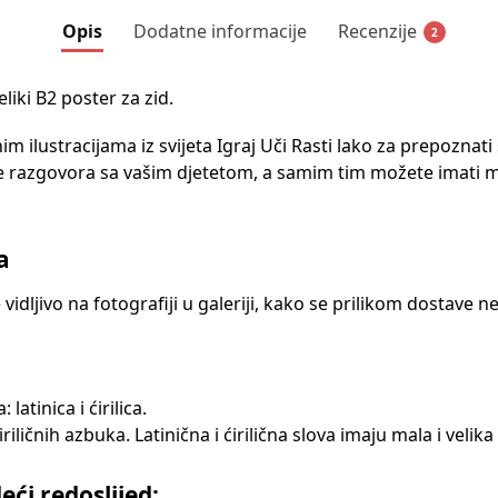
Opis
Dodatne informacije
Recenzije
2
liki B2 poster za zid.
m ilustracijama iz svijeta Igraj Uči Rasti lako za prepoznati
nje razgovora sa vašim djetetom, a samim tim možete imati 
a
dljivo na fotografiji u galeriji, kako se prilikom dostave ne
atinica i ćirilica.
ćiriličnih azbuka. Latinična i ćirilična slova imaju mala i veli
eći redoslijed: