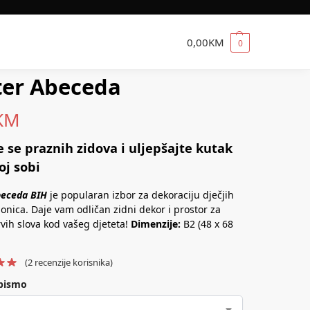
0,00
KM
0
ter Abeceda
KM
e se praznih zidova i uljepšajte kutak
oj sobi
beceda BIH
je popularan izbor za dekoraciju dječjih
ionica. Daje vam odličan zidni dekor i prostor za
vih slova kod vašeg djeteta!
Dimenzije:
B2 (48 x 68
(
2
recenzije korisnika)
pismo