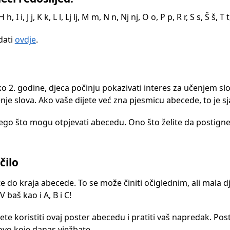
, I i, J j, K k, L l, Lj lj, M m, N n, Nj nj, O o, P p, R r, S s, Š š, T t
dati
ovdje
.
ko 2. godine, djeca počinju pokazivati interes za učenjem s
je slova. Ako vaše dijete već zna pjesmicu abecede, to je sj
ego što mogu otpjevati abecedu. Ono što želite da postigne
čilo
do kraja abecede. To se može činiti očiglednim, ali mala dj
 baš kao i A, B i C!
te koristiti ovaj poster abecedu i pratiti vaš napredak. Post
ovo koje danas vježbate.