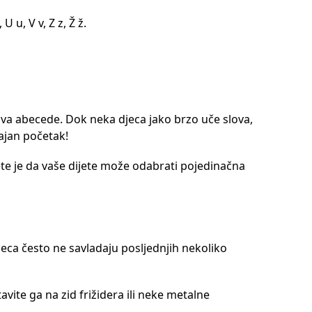
, U u, V v, Z z, Ž ž.
lova abecede. Dok neka djeca jako brzo uče slova,
ajan početak!
te je da vaše dijete može odabrati pojedinačna
eca često ne savladaju posljednjih nekoliko
avite ga na zid frižidera ili neke metalne