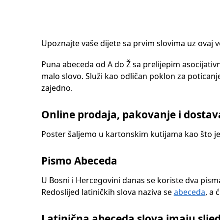
Upoznajte vaše dijete sa prvim slovima uz ovaj ve
Puna abeceda od A do Ž sa prelijepim asocijativni
malo slovo. Služi kao odličan poklon za potica
zajedno.
Online prodaja, pakovanje i dostav
Poster šaljemo u kartonskim kutijama kao što je vi
Pismo Abeceda
U Bosni i Hercegovini danas se koriste dva pisma: l
Redoslijed latiničkih slova naziva se
abeceda
, a 
Latinična abeceda slova imaju sljed