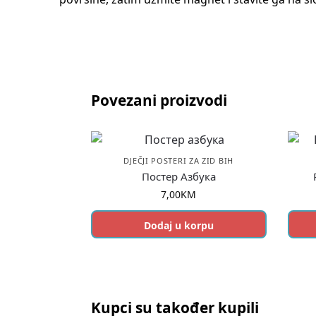
Povezani proizvodi
DJEČJI POSTERI ZA ZID BIH
Постер Азбука
7,00
KM
Dodaj u korpu
Kupci su također kupili