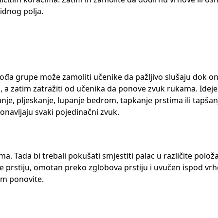
vidnog polja.
i vođa grupe može zamoliti učenike da pažljivo slušaju dok o
, a zatim zatražiti od učenika da ponove zvuk rukama. Ideje
canje, pljeskanje, lupanje bedrom, tapkanje prstima ili tapša
ponavljaju svaki pojedinačni zvuk.
Tada bi trebali pokušati smjestiti palac u različite položa
ne prstiju, omotan preko zglobova prstiju i uvučen ispod vr
tim ponovite.