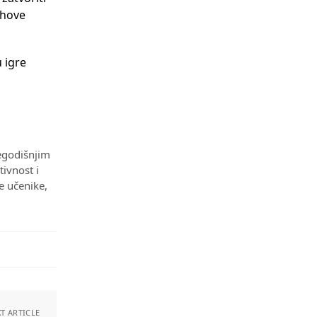
vrhove
 igre
šegodišnjim
tivnost i
e učenike,
T ARTICLE