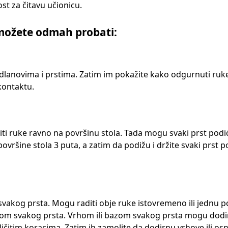
st za čitavu učionicu.
 možete odmah probati:
dlanovima i prstima. Zatim im pokažite kako odgurnuti ruke
 kontaktu.
ožiti ruke ravno na površinu stola. Tada mogu svaki prst podi
ovršine stola 3 puta, a zatim da podižu i držite svaki prst 
vakog prsta. Mogu raditi obje ruke istovremeno ili jednu p
nom svakog prsta. Vrhom ili bazom svakog prsta mogu dodir
azličitim koracima. Zatim ih zamolite da dodirnu vrhove ili os