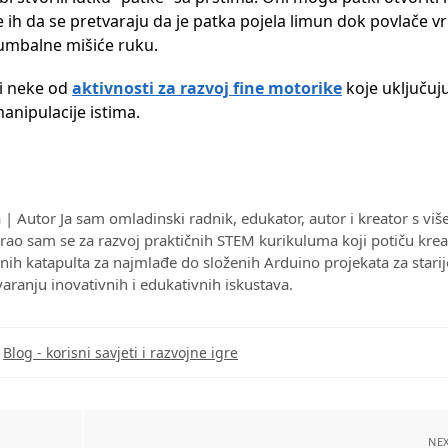
lite ih da se pretvaraju da je patka pojela limun dok povlače 
 lumbalne mišiće ruku.
ti neke od
aktivnosti za razvoj fine motorike
koje uključuju
anipulacije istima.
| Autor Ja sam omladinski radnik, edukator, autor i kreator s vi
irao sam se za razvoj praktičnih STEM kurikuluma koji potiču krea
ih katapulta za najmlađe do složenih Arduino projekata za starij
varanju inovativnih i edukativnih iskustava.
Blog - korisni savjeti i razvojne igre
NEX