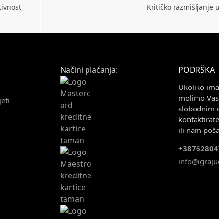
tivnost,
Kritičko razmišljanje
Načini plaćanja:
PODRŠKA
Ukoliko imat
molimo Vas 
jeti
slobodnim 
kontaktirat
ili nam poša
+38762804
info@igrajuc