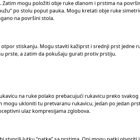
. Zatim mogu položiti obje ruke dlanom i prstima na površin
pužu“ po stolu poput pauka. Mogu kretati obje ruke simetri
agano na površini stola.
por stiskanju. Mogu staviti kažiprst i srednji prst jedne r
u prste, a zatim da pokušaju gurati protiv prstiju.
 rukavicu na ruke polako prebacujući rukavicu preko svakog 
tim mogu ukloniti tu pretvaranu rukavicu, jedan po jedan prst
oceptivni ulaz kompresijama zglobova.
i stvorili lutku “patke” sa prstima. Oni mogu patki otvoriti i 