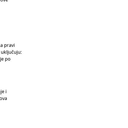
na pravi
 uključuju:
nje po
je i
hova