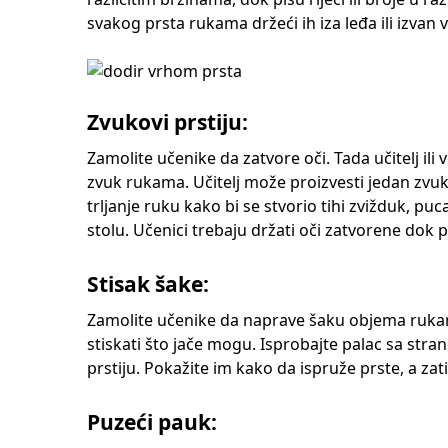
svakog prsta rukama držeći ih iza leđa ili izvan 
Zvukovi prstiju:
Zamolite učenike da zatvore oči. Tada učitelj il
zvuk rukama. Učitelj može proizvesti jedan zvuk
trljanje ruku kako bi se stvorio tihi zvižduk, pu
stolu. Učenici trebaju držati oči zatvorene dok 
Stisak šake:
Zamolite učenike da naprave šaku objema rukama. 
stiskati što jače mogu. Isprobajte palac sa stra
prstiju. Pokažite im kako da ispruže prste, a za
Puzeći pauk: