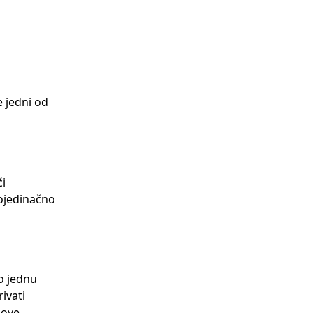
 jedni od
ći
pojedinačno
o jednu
ivati
nove