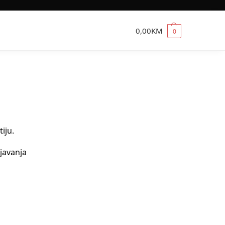
0,00
KM
0
iju.
ijavanja