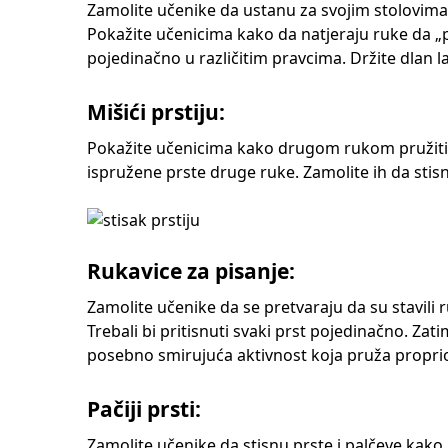
Zamolite učenike da ustanu za svojim stolovima
Pokažite učenicima kako da natjeraju ruke da „
pojedinačno u različitim pravcima. Držite dlan l
Mišići prstiju:
Pokažite učenicima kako drugom rukom pružiti ot
ispružene prste druge ruke. Zamolite ih da stisn
Rukavice za pisanje:
Zamolite učenike da se pretvaraju da su stavili
Trebali bi pritisnuti svaki prst pojedinačno. Za
posebno smirujuća aktivnost koja pruža propri
Pačiji prsti:
Zamolite učenike da stisnu prste i palčeve kako b