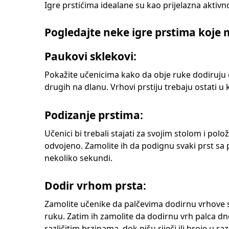
Igre prstićima idealane su kao prijelazna aktivno
Pogledajte neke igre prstima koje
Paukovi sklekovi:
Pokažite učenicima kako da obje ruke dodiruju 
drugih na dlanu. Vrhovi prstiju trebaju ostati u
Podizanje prstima:
Učenici bi trebali stajati za svojim stolom i pol
odvojeno. Zamolite ih da podignu svaki prst sa p
nekoliko sekundi.
Dodir vrhom prsta:
Zamolite učenike da palčevima dodirnu vrhove s
ruku. Zatim ih zamolite da dodirnu vrh palca d
različitim brzinama, dok pišu riječi ili broje u r