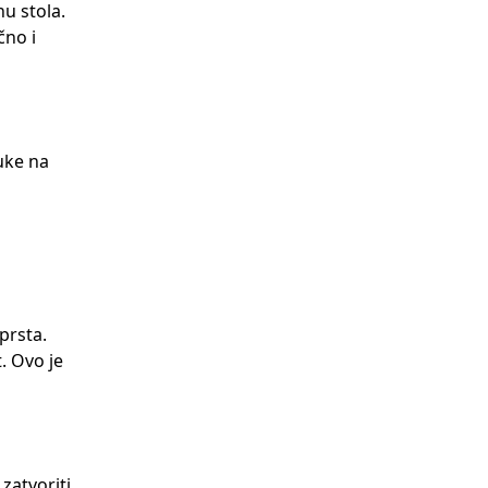
u stola.
čno i
uke na
prsta.
. Ovo je
zatvoriti