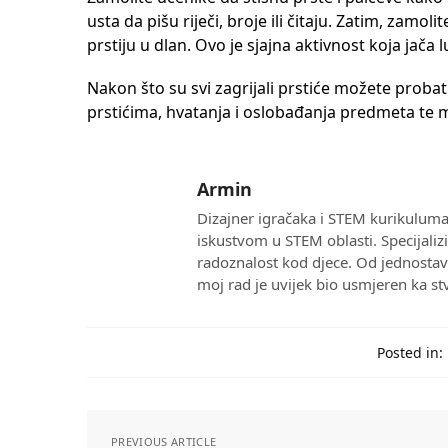
usta da pišu riječi, broje ili čitaju. Zatim, zamo
prstiju u dlan. Ovo je sjajna aktivnost koja jača
Nakon što su svi zagrijali prstiće možete proba
prstićima, hvatanja i oslobađanja predmeta te m
Armin
Dizajner igračaka i STEM kurikuluma 
iskustvom u STEM oblasti. Specijaliz
radoznalost kod djece. Od jednostavn
moj rad je uvijek bio usmjeren ka st
Posted in:
PREVIOUS ARTICLE