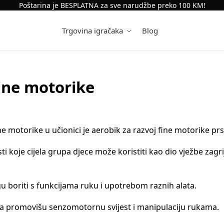
Poštarina je BESPLATNA za sve narudžbe preko 100 KM!
Trgovina igračaka
Blog
fine motorike
ne motorike u učionici je aerobik za razvoj fine motorike prst
i koje cijela grupa djece može koristiti kao dio vježbe zagr
 boriti s funkcijama ruku i upotrebom raznih alata.
ćima promovišu senzomotornu svijest i manipulaciju rukama.