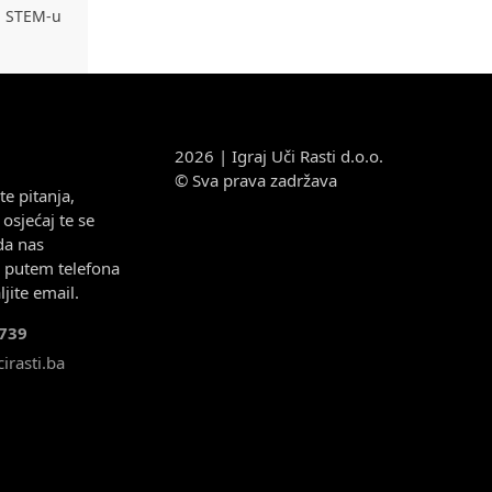
 u STEM-u
2026 | Igraj Uči Rasti d.o.o.
© Sva prava zadržava
e pitanja,
osjećaj te se
da nas
e putem telefona
ljite email.
739
irasti.ba